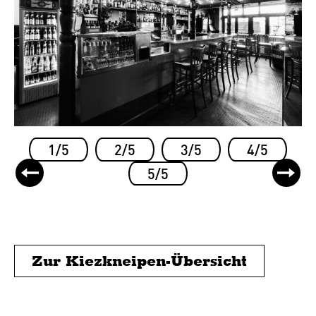
1/5
2/5
3/5
4/5
5/5
Zur Kiezkneipen-Übersicht