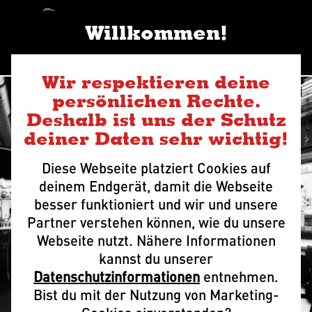
Na
Willkommen!
Wir respektieren deine
persönlichen Rechte.
Deshalb ist uns der Schutz
deiner Daten sehr wichtig!
Diese Webseite platziert Cookies auf
deinem Endgerät, damit die Webseite
besser funktioniert und wir und unsere
B3
Partner verstehen können, wie du unsere
Webseite nutzt. Nähere Informationen
kannst du unserer
Datenschutzinformationen
entnehmen.
Bist du mit der Nutzung von Marketing-