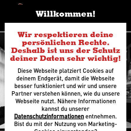
Na
Willkommen!
Wir respektieren deine
persönlichen Rechte.
Deshalb ist uns der Schutz
deiner Daten sehr wichtig!
Diese Webseite platziert Cookies auf
deinem Endgerät, damit die Webseite
KUPFER­
besser funktioniert und wir und unsere
Partner verstehen können, wie du unsere
KANNE
Webseite nutzt. Nähere Informationen
kannst du unserer
Datenschutzinformationen
entnehmen.
Bist du mit der Nutzung von Marketing-