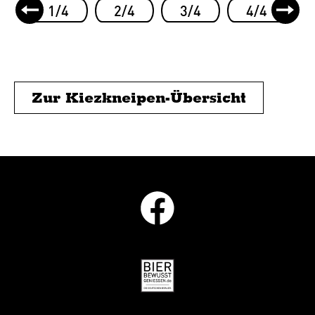
1/4
2/4
3/4
4/4
Zur Kiezkneipen-Übersicht